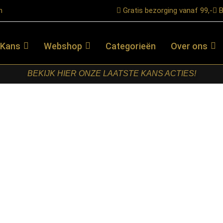
n
Gratis bezorging vanaf 99,-
B
 Kans
Webshop
Categorieën
Over ons
BEKIJK HIER ONZE LAATSTE KANS ACTIES!
Bruin Travertin 45 cm
STARFURN –
BIJZETTAFEL
VINN BRUIN
TRAVERTIN
45 CM
€
159,00