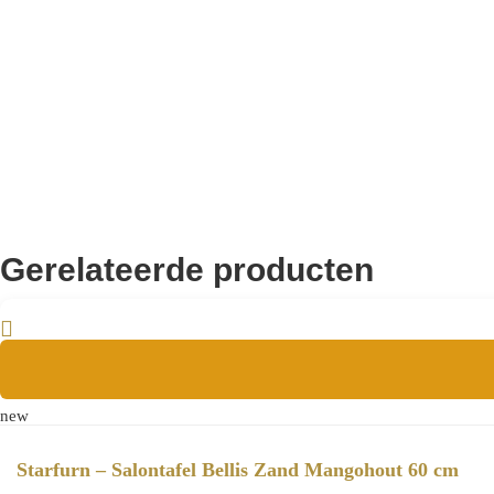
Aanvullende informatie
8721284603740
EAN
Gerelateerde producten
new
Starfurn – Salontafel Bellis Zand Mangohout 60 cm