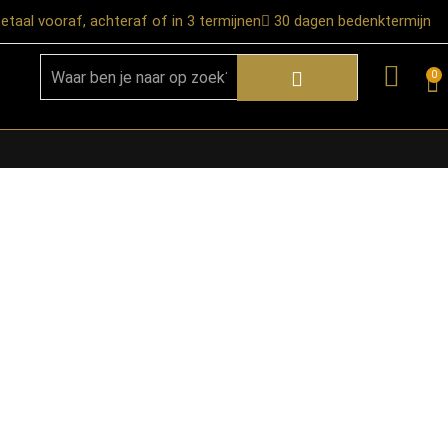
etaal vooraf, achteraf of in 3 termijnen
30 dagen bedenktermijn
0
★ Snelle bezorgservice door heel
Nederland
★ Verzendkosten: €12,95 – gratis
vanaf €99,-
★ Retourneren mogelijk binnen 30
dagen na ontvangst
★ Bezorging uitsluitend tot de
begane grond
★ Afhalen mogelijk in onze