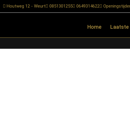
Houtweg 12 - Weurt
0851301255
0649314622
Openingstijde
Home
Laatste
Home
/
Shop
/
Tafels
/
Bijzettafels
/ Starfurn – Bijzettafel Vinn 