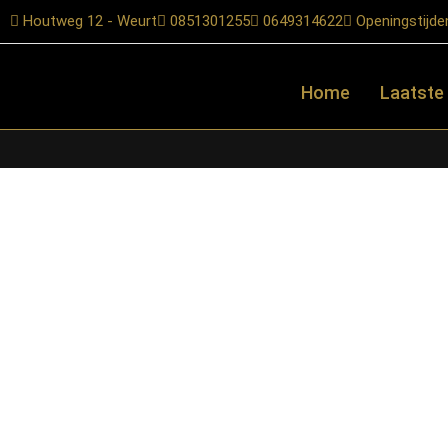
Houtweg 12 - Weurt
0851301255
0649314622
Openingstijde
Home
Laatste
Home
/
Shop
/
Tafels
/
Bijzettafels
/ Starfurn – Bijzettafel Mas