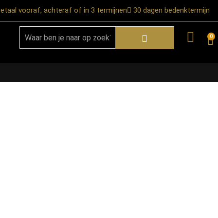
etaal vooraf, achteraf of in 3 termijnen
30 dagen bedenktermijn
0
★ Snelle bezorgservice door heel
Nederland
★ Verzendkosten: €12,95 – gratis
vanaf €99,-
★ Retourneren mogelijk binnen 30
dagen na ontvangst
★ Bezorging uitsluitend tot de
begane grond
★ Afhalen mogelijk in onze