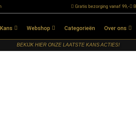
n
Gratis bezorging vanaf 99,-
B
 Kans
Webshop
Categorieën
Over ons
BEKIJK HIER ONZE LAATSTE KANS ACTIES!
on Bruin Mangohout
STARFURN –
BIJZETTAFEL
MASON
BRUIN
MANGOHOUT
€
119,00