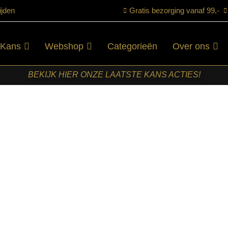
ijden
Gratis bezorging vanaf 99,-
 Kans
Webshop
Categorieën
Over ons
BEKIJK HIER ONZE LAATSTE KANS ACTIES!
uin Mangohout
STARFURN –
BIJZETTAFEL
DONNA
BRUIN
MANGOHOUT
€
149,00