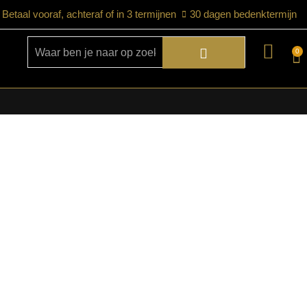
Betaal vooraf, achteraf of in 3 termijnen
30 dagen bedenktermijn
0
★ Snelle bezorgservice door heel
Nederland
★ Verzendkosten: €12,95 – gratis
vanaf €99,-
★ Retourneren mogelijk binnen 30
dagen na ontvangst
★ Bezorging uitsluitend tot de begane
grond
★ Afhalen mogelijk in onze showroom