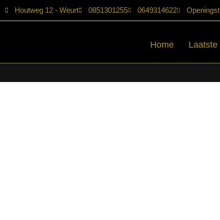
Houtweg 12 - Weurt
0851301255
0649314622
Openingst
Home
Laatste
Home
/
Shop
/
Tafels
/
Bijzettafels
/ Starfurn – Bijzettafel Donna Br