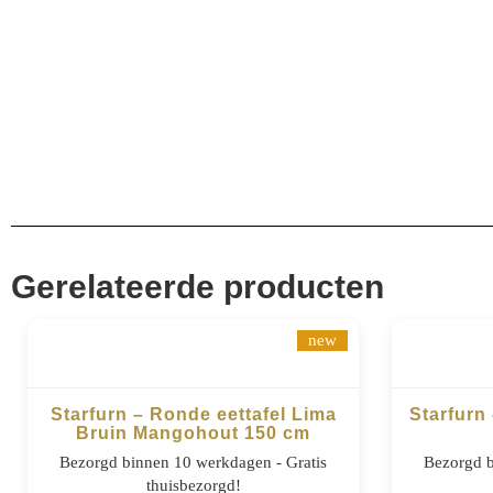
Aanvullende informatie
EAN
8721284604679
Gerelateerde producten
new
Starfurn – Ronde eettafel Lima
Starfurn 
Bruin Mangohout 150 cm
BESTELLEN
Bezorgd binnen 10 werkdagen - Gratis
Bezorgd b
thuisbezorgd!