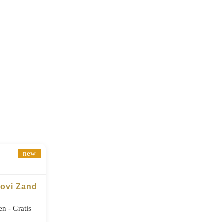
new
Lovi Zand
n - Gratis