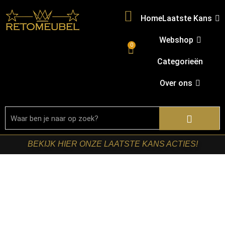
Home
Laatste Kans
Webshop
0
Categorieën
Over ons
BEKIJK HIER ONZE LAATSTE KANS ACTIES!
Home
/
Shop
/
Tafels
/
Bijzettafels
/ Starfurn – Bijzettafel
Arvid Bruin Travertin 49 cm