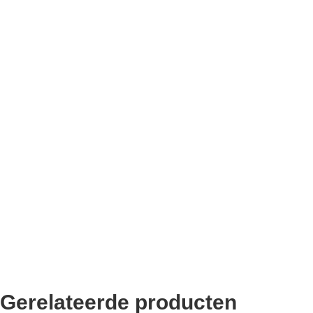
Bekend van TikTok
10.000+ volgers
Remco Verhoeven
Gerelateerde producten