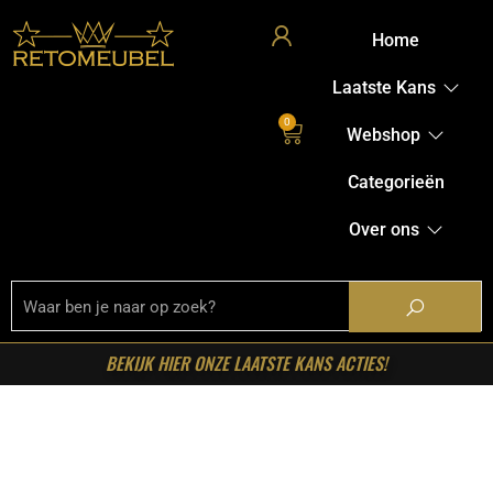
Home
Laatste Kans
0
Webshop
Categorieën
Over ons
BEKIJK HIER ONZE LAATSTE KANS ACTIES!
Home
/
Shop
/
Stoelen
/
Eetkamerstoelen
/ Starfurn –
Eetkamerstoel Hera met armleuning Beige