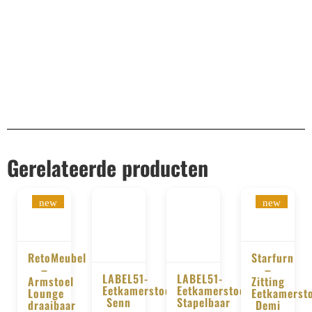
Gerelateerde producten
new
new
RetoMeubel
Starfurn
–
–
LABEL51-
LABEL51-
BESTELLEN
BESTELLE
Armstoel
Zitting
Eetkamerstoel
Eetkamerstoel
Lounge
Eetkamerst
BESTELLEN
BESTELLEN
Senn
Stapelbaar
draaibaar
Demi