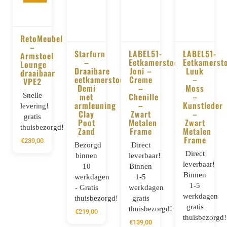
RetoMeubel
–
Starfurn
LABEL51-
LABEL51-
BESTELLEN
Armstoel
–
Eetkamerstoel
Eetkamerst
Lounge
BESTELLEN
BESTELLEN
BESTELLE
Draaibare
Joni –
Luuk
draaibaar
eetkamerstoel
Creme
–
VPE2
Demi
–
Moss
met
Chenille
–
Snelle
armleuning
–
Kunstleder
levering!
Clay
Zwart
–
gratis
Poot
Metalen
Zwart
thuisbezorgd!
Zand
Frame
Metalen
Frame
€
239,00
Bezorgd
Direct
Direct
binnen
leverbaar!
leverbaar!
10
Binnen
Binnen
werkdagen
1-5
1-5
- Gratis
werkdagen
werkdagen
thuisbezorgd!
gratis
gratis
thuisbezorgd!
€
219,00
thuisbezorgd!
€
139,00