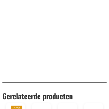
Bekend van TikTok
10.000+ volgers
Remco Verhoeven
Gerelateerde producten
new