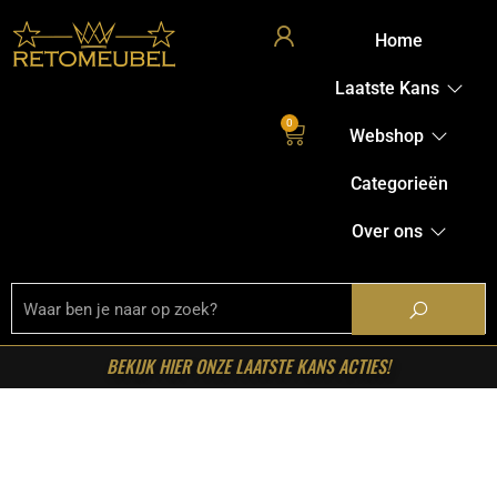
Home
Laatste Kans
0
Webshop
Categorieën
Over ons
BEKIJK HIER ONZE LAATSTE KANS ACTIES!
Home
/
Shop
/
Stoelen
/
Eetkamerstoelen
/ Starfurn –
Eetkamerstoel Dave Bruin