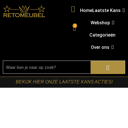
Home
Laatste Kans
Webshop
0
Categorieën
Over ons
BEKIJK HIER ONZE LAATSTE KANS ACTIES!
Home
/
Shop
/
Stoelen
/
Eetkamerstoelen
/ Starfurn –
Draaibare eetkamerstoel Lily Beige