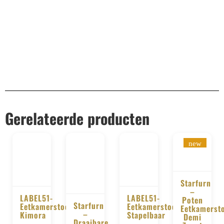
Gerelateerde producten
new
Starfurn
–
LABEL51-
LABEL51-
BESTELLE
Poten
Starfurn
Eetkamerstoel
Eetkamerstoel
Eetkamerst
BESTELLEN
–
BESTELLEN
Kimora
Stapelbaar
Demi
BESTELLEN
Draaibare
–
–