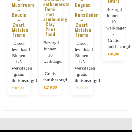
Zwart
eetkamerstoel
Mushroom
Cognac
Demi
–
–
Bezorgd
met
Boucle
Kunstleder
binnen
armleuning
–
–
10
Clay
Zwart
Zwart
werkdagen
Poot
Metalen
Metalen
Zand
Frame
Frame
-
Gratis
Bezorgd
Direct
Direct
thuisbezorgd!
binnen
leverbaar!
leverbaar!
€
45,00
10
Binnen
Binnen
werkdagen
1-5
1-5
-
werkdagen
werkdagen
Gratis
gratis
gratis
thuisbezorgd!
thuisbezorgd!
thuisbezorgd!
€
219,00
€
189,00
€
89,00