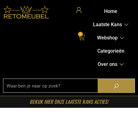
Home
Laatste Kans
0
Webshop
Categorieën
Over ons
BEKIJK HIER ONZE LAATSTE KANS ACTIES!
Home
/
Shop
/
Stoelen
/
Eetkamerstoelen
/ LABEL51-
Eetkamerstoel Vino – Clay – Chenille – Zwart Metalen
Frame