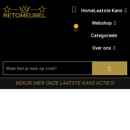
Home
Laatste Kans
Webshop
0
Categorieën
Over ons
BEKIJK HIER ONZE LAATSTE KANS ACTIES!
Home
/
Shop
/
Stoelen
/
Eetkamerstoelen
/ LABEL51-
Eetkamerstoel Rivano – Moss – Kunstleder – Zwart
Metalen Frame