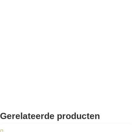
Bekend van TikTok
10.000+ volgers
Remco Verhoeven
Gerelateerde producten