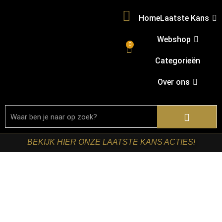
Home
Laatste Kans
Webshop
0
Categorieën
Over ons
BEKIJK HIER ONZE LAATSTE KANS ACTIES!
Home
/
Shop
/
Stoelen
/
Eetkamerstoelen
/ LABEL51-
Eetkamerstoel Risto – Cognac – Kunstleder – Zwart
Metalen Frame