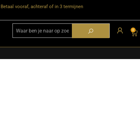
Betaal vooraf, achteraf of in 3 termijnen
0
★ Snelle bezorgservice door heel
Nederland
★ Verzendkosten: €12,95 – gratis
vanaf €99,-
★ Retourneren mogelijk binnen 30
dagen na ontvangst
★ Bezorging uitsluitend tot de
begane grond