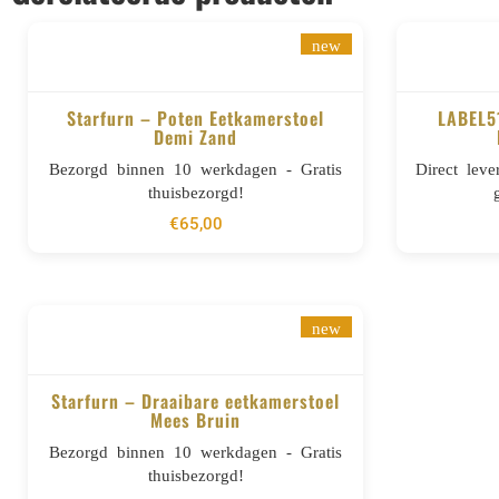
new
Starfurn – Poten Eetkamerstoel
LABEL51
Demi Zand
BESTELLEN
Bezorgd binnen 10 werkdagen - Gratis
Direct lev
thuisbezorgd!
€
65,00
new
Starfurn – Draaibare eetkamerstoel
Mees Bruin
BESTELLEN
Bezorgd binnen 10 werkdagen - Gratis
thuisbezorgd!