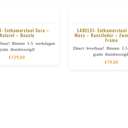
- Eetkamerstoel Sora –
LABEL51- Eetkamerstoel 
Naturel – Boucle
Moss – Kunstleder – Zwar
Frame
BESTELLEN
BESTELLEN
erbaar! Binnen 1-5 werkdagen
Direct leverbaar! Binnen 1-
gratis thuisbezorgd!
gratis thuisbezorgd
€
129,00
€
79,00