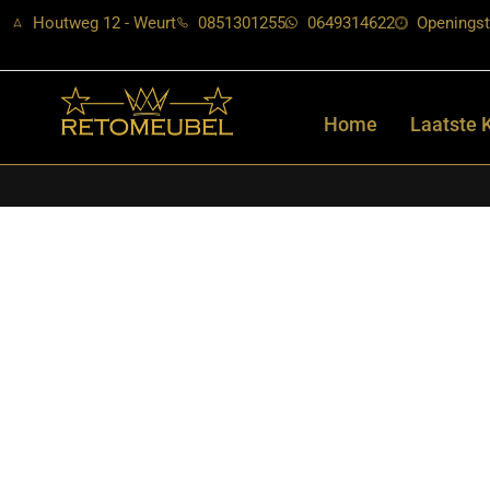
Houtweg 12 - Weurt
0851301255
0649314622
Openingst
Home
Laatste 
Home
/
Shop
/
Stoelen
/
Eetkamerstoelen
/ LABEL51- Eetkamerst