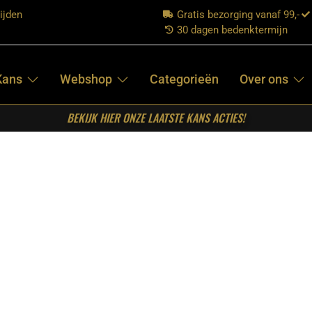
ijden
Gratis bezorging vanaf 99,-
30 dagen bedenktermijn
Kans
Webshop
Categorieën
Over ons
BEKIJK HIER ONZE LAATSTE KANS ACTIES!
oel Noah – Naturel – Ribcord – Zwart Metalen Frame
LABEL51-
EETKAMERSTOEL
NOAH –
NATUREL –
RIBCORD –
ZWART METALEN