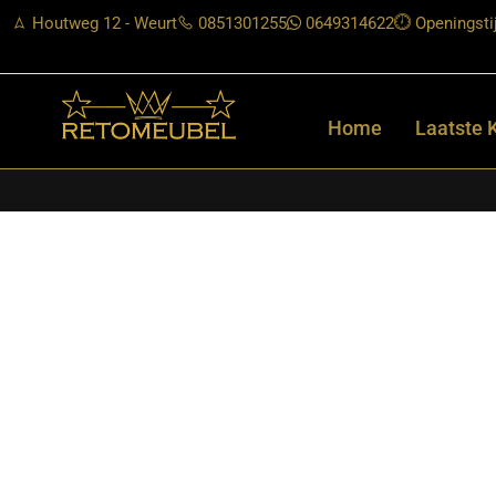
Houtweg 12 - Weurt
0851301255
0649314622
Openingsti
Home
Laatste 
Home
/
Shop
/
Stoelen
/
Eetkamerstoelen
/ LABEL51- Eetkamerst