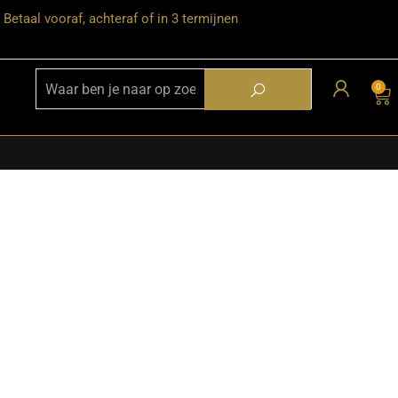
Betaal vooraf, achteraf of in 3 termijnen
0
★ Snelle bezorgservice door heel
Nederland
★ Verzendkosten: €12,95 – gratis
vanaf €99,-
★ Retourneren mogelijk binnen 30
dagen na ontvangst
★ Bezorging uitsluitend tot de
begane grond