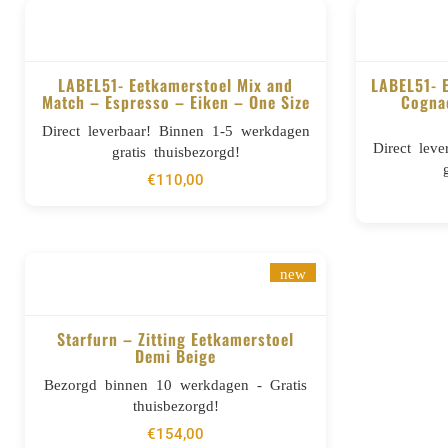
LABEL51- Eetkamerstoel Mix and
LABEL51- 
Match – Espresso – Eiken – One Size
Cognac
BESTELLEN
Direct leverbaar! Binnen 1-5 werkdagen
Direct lev
gratis thuisbezorgd!
€
110,00
new
Starfurn – Zitting Eetkamerstoel
Demi Beige
BESTELLEN
Bezorgd binnen 10 werkdagen - Gratis
thuisbezorgd!
€
154,00