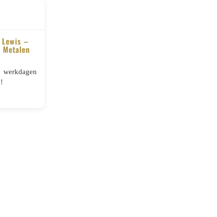
 Lewis –
t Metalen
5 werkdagen
!