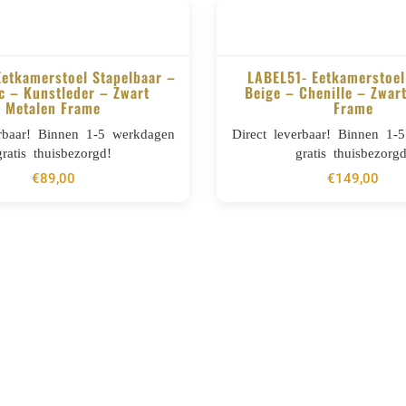
Eetkamerstoel Stapelbaar –
LABEL51- Eetkamerstoel
 – Kunstleder – Zwart
Beige – Chenille – Zwar
Metalen Frame
Frame
BESTELLEN
BESTELLEN
erbaar! Binnen 1-5 werkdagen
Direct leverbaar! Binnen 1-
gratis thuisbezorgd!
gratis thuisbezorgd
€
89,00
€
149,00