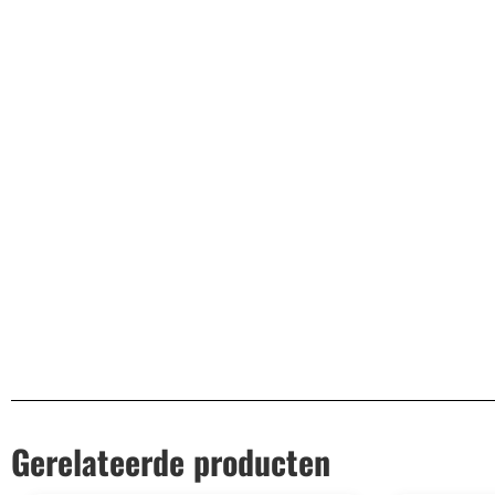
Afmetingen
60 x 58 x 84 cm
Aantal zitplekken
1
Materiaal onderstel
Metaal
Draagvermogen
120
Wieltjes
0
EAN
8720195422983
Gerelateerde producten