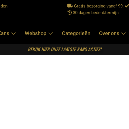
jden
Gratis bezorging vanaf 99,-
30 dagen bedenktermijn
Kans
Webshop
Categorieën
Over ons
BEKIJK HIER ONZE LAATSTE KANS ACTIES!
oel Lowen – Naturel – Boucle – Zwart Metalen Frame
LABEL51-
EETKAMERSTOEL
LOWEN –
NATUREL –
BOUCLE –