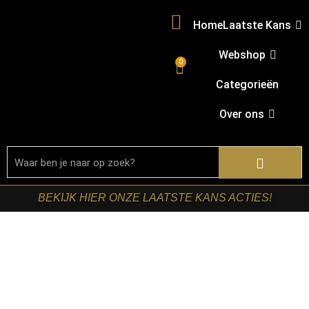
Home
Laatste Kans
Webshop
0
Categorieën
Over ons
BEKIJK HIER ONZE LAATSTE KANS ACTIES!
Home
/
Shop
/
Stoelen
/
Eetkamerstoelen
/ LABEL51-
Eetkamerstoel Lewis – Taupe – Kunstleder – Zwart
Metalen Frame