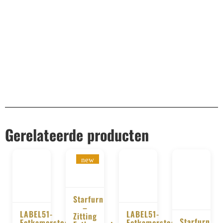
Remco Verhoeven
Gerelateerde producten
new
Starfurn
–
LABEL51-
LABEL51-
BESTELLEN
Zitting
Starfurn
Eetkamerstoel
Eetkamerstoel