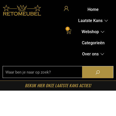
Home
Laatste Kans
0
Webshop
Categorieën
Over ons
BEKIJK HIER ONZE LAATSTE KANS ACTIES!
Home
/
Shop
/
Stoelen
/
Eetkamerstoelen
/ LABEL51-
Eetkamerstoel Lennon – Taupe – Kunstleder – Zwart
Metalen Frame