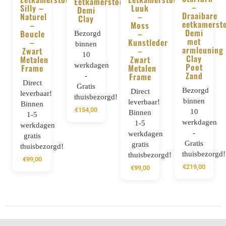
Eetkamerstoel
BESTELLEN
BESTELLEN
–
Silly –
Luuk
Demi
BESTELLE
Draaibare
Naturel
–
Clay
eetkamerst
–
Moss
Demi
Boucle
–
Bezorgd
met
–
Kunstleder
binnen
armleuning
Zwart
–
10
Clay
Metalen
Zwart
werkdagen
Poot
Frame
Metalen
Zand
Frame
-
Direct
Gratis
Bezorgd
Direct
leverbaar!
thuisbezorgd!
binnen
leverbaar!
Binnen
€
154,00
10
Binnen
1-5
werkdagen
1-5
werkdagen
-
werkdagen
gratis
Gratis
gratis
thuisbezorgd!
thuisbezorgd!
thuisbezorgd!
€
99,00
€
219,00
€
99,00