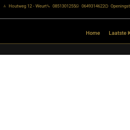
Houtweg 12 - Weurt
0851301255
0649314622
Openingst
Home
Laatste 
Home
/
Shop
/
Stoelen
/
Eetkamerstoelen
/ LABEL51- Eetkamerst