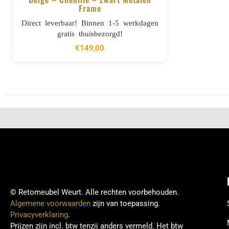
Frame
BESTELLEN
Direct leverbaar! Binnen 1-5 werkdagen
gratis thuisbezorgd!
€
149,00
© Retomeubel Weurt. Alle rechten voorbehouden.
Algemene voorwaarden
zijn van toepassing.
Privacyverklaring
.
Prijzen zijn incl. btw tenzij anders vermeld. Het btw