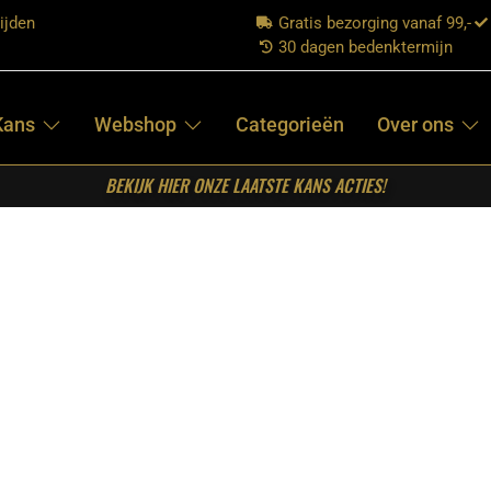
ijden
Gratis bezorging vanaf 99,-
30 dagen bedenktermijn
Kans
Webshop
Categorieën
Over ons
BEKIJK HIER ONZE LAATSTE KANS ACTIES!
oel Comfy – Naturel – Boucle – Taupe Metalen Frame
LABEL51-
EETKAMERSTOEL
COMFY –
NATUREL –
BOUCLE –
TAUPE METALEN