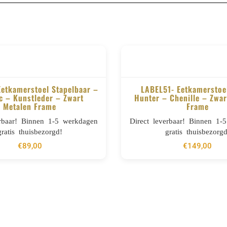
Eetkamerstoel Stapelbaar –
LABEL51- Eetkamerstoel
 – Kunstleder – Zwart
Hunter – Chenille – Zwar
Metalen Frame
Frame
BESTELLEN
BESTELLEN
erbaar! Binnen 1-5 werkdagen
Direct leverbaar! Binnen 1-
gratis thuisbezorgd!
gratis thuisbezorgd
€
89,00
€
149,00