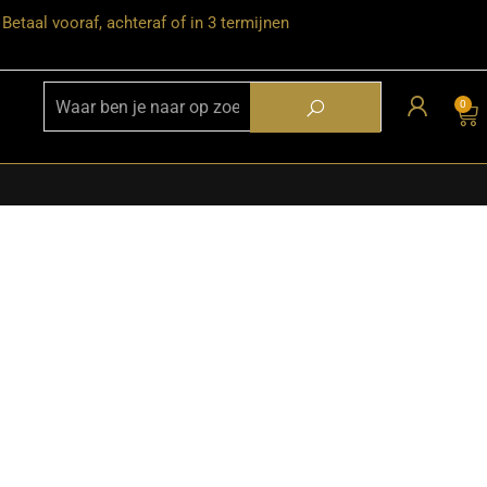
Betaal vooraf, achteraf of in 3 termijnen
0
★ Snelle bezorgservice door heel
Nederland
★ Verzendkosten: €12,95 – gratis
vanaf €99,-
★ Retourneren mogelijk binnen 30
dagen na ontvangst
★ Bezorging uitsluitend tot de
begane grond