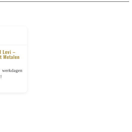
 Levi –
t Metalen
5 werkdagen
!