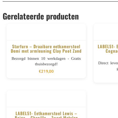
Gerelateerde producten
Starfurn – Draaibare eetkamerstoel
LABEL51- 
Demi met armleuning Clay Poot Zand
Cognac
BESTELLEN
Bezorgd binnen 10 werkdagen - Gratis
Direct lev
thuisbezorgd!
€
219,00
LABEL51- Eetkamerstoel Lewis –
Beige – Chenille – Zwart Metalen