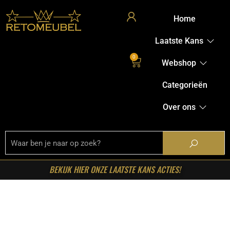
Home
Laatste Kans
0
Webshop
Categorieën
Over ons
BEKIJK HIER ONZE LAATSTE KANS ACTIES!
Home
/
Shop
/
Stoelen
/
Eetkamerstoelen
/ LABEL51-
Eetkamerstoel Bliss – Zwart – Velvet – Zwart Metalen
Frame