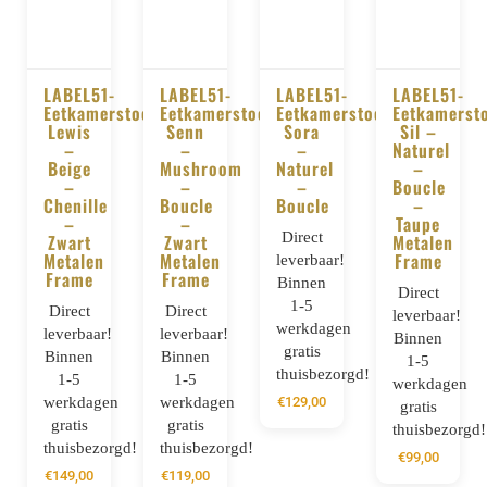
LABEL51-
LABEL51-
LABEL51-
LABEL51-
Eetkamerstoel
Eetkamerstoel
Eetkamerstoel
Eetkamerst
BESTELLEN
BESTELLEN
BESTELLEN
BESTELLE
Lewis
Senn
Sora
Sil –
–
–
–
Naturel
Beige
Mushroom
Naturel
–
–
–
–
Boucle
Chenille
Boucle
Boucle
–
–
–
Taupe
Direct
Zwart
Zwart
Metalen
Metalen
Metalen
Frame
leverbaar!
Frame
Frame
Binnen
Direct
1-5
Direct
Direct
leverbaar!
werkdagen
leverbaar!
leverbaar!
Binnen
gratis
Binnen
Binnen
1-5
thuisbezorgd!
1-5
1-5
werkdagen
werkdagen
werkdagen
€
129,00
gratis
gratis
gratis
thuisbezorgd!
thuisbezorgd!
thuisbezorgd!
€
99,00
€
149,00
€
119,00