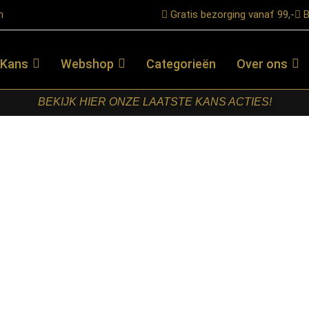
n
Gratis bezorging vanaf 99,-
B
 Kans
Webshop
Categorieën
Over ons
BEKIJK HIER ONZE LAATSTE KANS ACTIES!
oel Amalfi – Mushroom – Boucle – Brons Metalen Frame
LABEL51-
EETKAMERSTOEL
AMALFI –
MUSHROOM –
BOUCLE –
BRONS