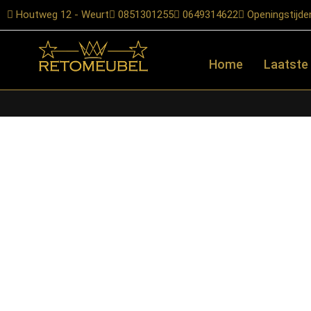
Houtweg 12 - Weurt
0851301255
0649314622
Openingstijde
Home
Laatste
Home
/
Shop
/
Stoelen
/
Eetkamerstoelen
/ LABEL51- Eetkamerst