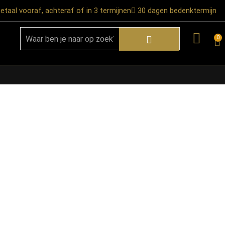
etaal vooraf, achteraf of in 3 termijnen
30 dagen bedenktermijn
0
★ Snelle bezorgservice door heel
Nederland
★ Verzendkosten: €12,95 – gratis
vanaf €99,-
★ Retourneren mogelijk binnen 30
dagen na ontvangst
★ Bezorging uitsluitend tot de
begane grond
★ Afhalen mogelijk in onze