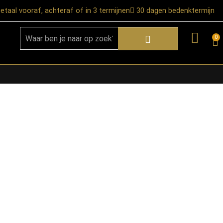
etaal vooraf, achteraf of in 3 termijnen
30 dagen bedenktermijn
0
★ Snelle bezorgservice door heel
Nederland
★ Verzendkosten: €12,95 – gratis
vanaf €99,-
★ Retourneren mogelijk binnen 30
dagen na ontvangst
★ Bezorging uitsluitend tot de
begane grond
★ Afhalen mogelijk in onze