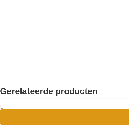
1
Aantal zitplekken
Metaal
Materiaal onderstel
120
Draagvermogen
0
Wieltjes
8720143416880
EAN
Gerelateerde producten