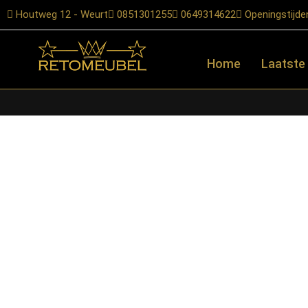
Houtweg 12 - Weurt
0851301255
0649314622
Openingstijde
Home
Laatste
Home
/
Shop
/
Stoelen
/
Barkrukken
/ LABEL51- Barkruk Fer – Antr