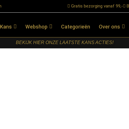
n
Gratis bezorging vanaf 99,-
B
 Kans
Webshop
Categorieën
Over ons
BEKIJK HIER ONZE LAATSTE KANS ACTIES!
aciet – Velours – Gaslift
LABEL51-
BARKRUK
FER –
ANTRACIET –
VELOURS –
GASLIFT