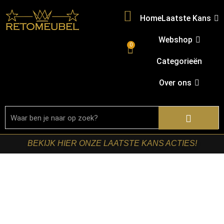
Home
Laatste Kans
Webshop
0
Categorieën
Over ons
BEKIJK HIER ONZE LAATSTE KANS ACTIES!
Home
/
Shop
/
Stoelen
/
Barkrukken
/ LABEL51- Barkruk
Bistro – Taupe – Micro Suede – Hoog