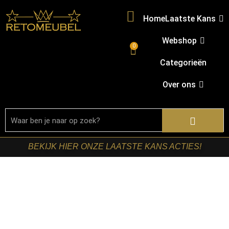
Home
Laatste Kans
Webshop
0
Categorieën
Over ons
BEKIJK HIER ONZE LAATSTE KANS ACTIES!
Home
/
Shop
/
Stoelen
/
Barkrukken
/ LABEL51- Barkruk
Bardio – Taupe – Fluweel – Hoog