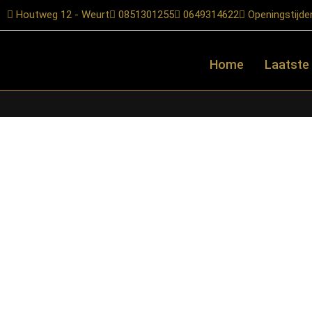
Houtweg 12 - Weurt
0851301255
0649314622
Openingstijde
Home
Laatste
Home
/
Shop
/
Starfurn collectie
/ Starfurn – Matrixpoot Zwart 