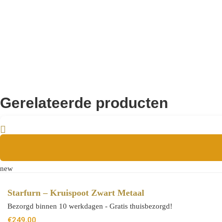
Aanvullende informatie
8721284601180
EAN
Gerelateerde producten
new
Starfurn – Kruispoot Zwart Metaal
Bezorgd binnen 10 werkdagen - Gratis thuisbezorgd!
€
249,00