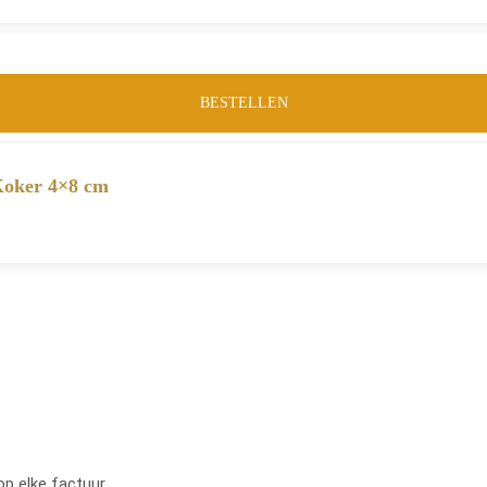
BESTELLEN
Koker 4×8 cm
op elke factuur.