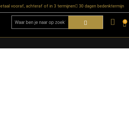
etaal vooraf, achteraf of in 3 termijnen
30 dagen bedenktermijn
0
★ Snelle bezorgservice door heel
Nederland
★ Verzendkosten: €12,95 – gratis
vanaf €99,-
★ Retourneren mogelijk binnen 30
K
dagen na ontvangst
★ Bezorging uitsluitend tot de
begane grond
★ Afhalen mogelijk in onze