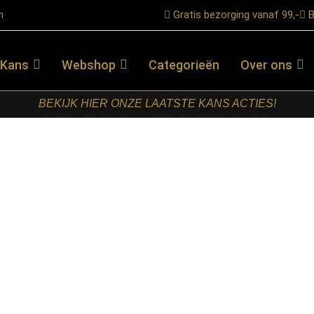
n
Gratis bezorging vanaf 99,-
B
 Kans
Webshop
Categorieën
Over ons
BEKIJK HIER ONZE LAATSTE KANS ACTIES!
Ovaal/rechthoek 160 cm Koker 5×10 cm
STARFURN –
MATRIXPOOT
ZWART
OVAAL/RECHTHOE
160 CM
KOKER 5×10