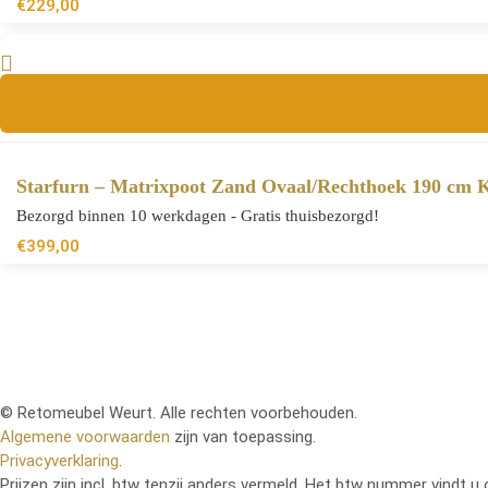
€
229,00
Starfurn – Matrixpoot Zand Ovaal/Rechthoek 190 cm 
Bezorgd binnen 10 werkdagen - Gratis thuisbezorgd!
€
399,00
© Retomeubel Weurt. Alle rechten voorbehouden.
Algemene voorwaarden
zijn van toepassing.
Privacyverklaring
.
Prijzen zijn incl. btw tenzij anders vermeld. Het btw nummer vindt u 