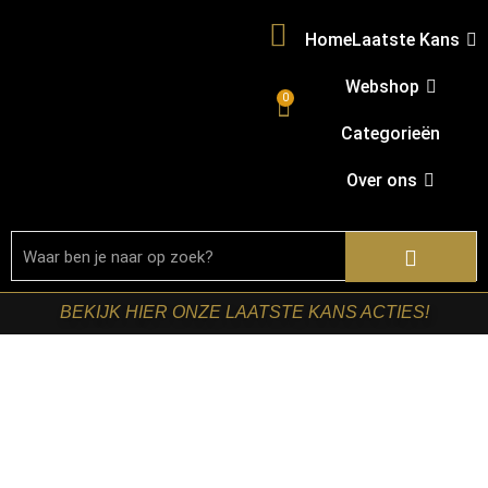
Home
Laatste Kans
Webshop
0
Categorieën
Over ons
BEKIJK HIER ONZE LAATSTE KANS ACTIES!
Home
/
Shop
/
Starfurn collectie
/ Starfurn – Matrixpoot
Zwart Ovaal/Rechthoek 160 cm Koker 2,5×7,5 cm