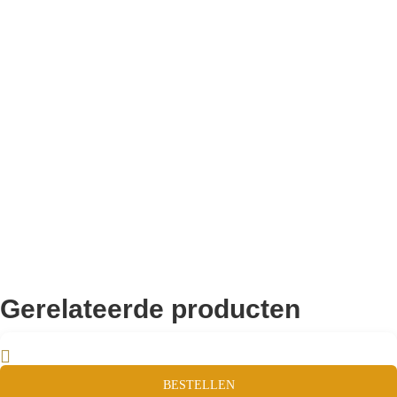
Bekend van TikTok
10.000+ volgers
Remco Verhoeven
Gerelateerde producten
BESTELLEN