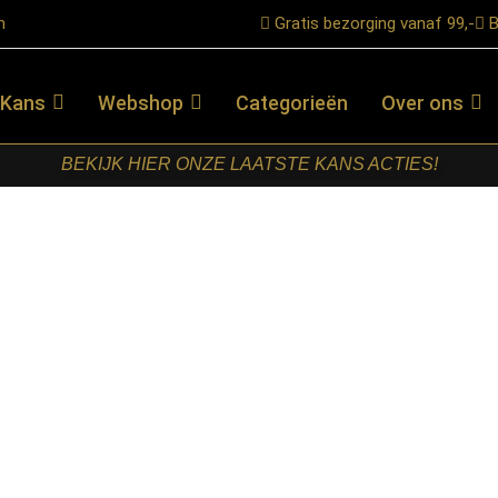
n
Gratis bezorging vanaf 99,-
B
 Kans
Webshop
Categorieën
Over ons
BEKIJK HIER ONZE LAATSTE KANS ACTIES!
oris Hoekbank Velvet Beige 2,5 zits+Divan Rechts
STARFURN –
MYSOFA
FLORIS
HOEKBANK
VELVET
BEIGE 2,5