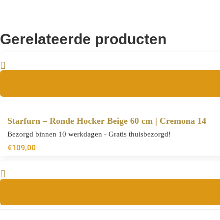
Gerelateerde producten
Starfurn – Ronde Hocker Beige 60 cm | Cremona 14
Bezorgd binnen 10 werkdagen - Gratis thuisbezorgd!
€
109,00