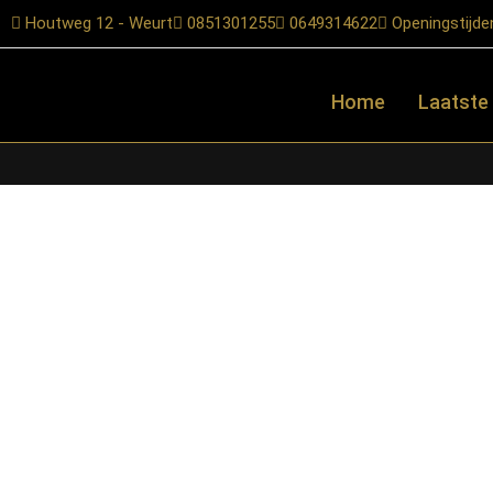
Houtweg 12 - Weurt
0851301255
0649314622
Openingstijde
Home
Laatste
Home
/
Shop
/
Mysofa
/
Voorraad banken
/ Starfurn – MySofa Fl