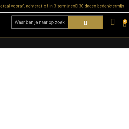
etaal vooraf, achteraf of in 3 termijnen
30 dagen bedenktermijn
0
★ Snelle bezorgservice door heel
Nederland
★ Verzendkosten: €12,95 – gratis
vanaf €99,-
★ Retourneren mogelijk binnen 30
dagen na ontvangst
★ Bezorging uitsluitend tot de
begane grond
★ Afhalen mogelijk in onze