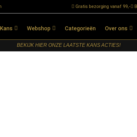
n
Gratis bezorging vanaf 99,-
B
 Kans
Webshop
Categorieën
Over ons
BEKIJK HIER ONZE LAATSTE KANS ACTIES!
oa Naturel Mangohout 120 cm
STARFURN –
VITRINEKAST
NOA
NATUREL
MANGOHOUT
120 CM