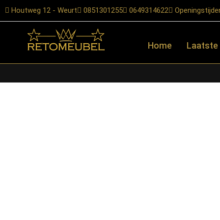
Houtweg 12 - Weurt
0851301255
0649314622
Openingstijde
Home
Laatste
Home
/
Shop
/
Kasten
/
Vitrinekasten
/ Starfurn – Vitrinekast N