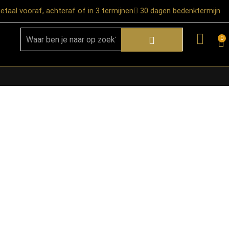
etaal vooraf, achteraf of in 3 termijnen
30 dagen bedenktermijn
0
★ Snelle bezorgservice door heel
Nederland
★ Verzendkosten: €12,95 – gratis
vanaf €99,-
★ Retourneren mogelijk binnen 30
dagen na ontvangst
★ Bezorging uitsluitend tot de
begane grond
★ Afhalen mogelijk in onze