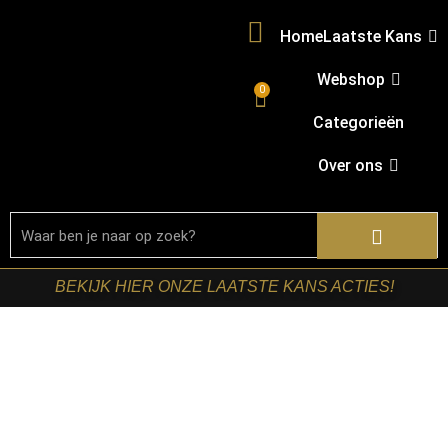
Home
Laatste Kans
Webshop
0
Categorieën
Over ons
BEKIJK HIER ONZE LAATSTE KANS ACTIES!
Home
/
Shop
/
Kasten
/
Vitrinekasten
/ Starfurn –
Vitrinekast Fresno Naturel Mangohout 160 cm