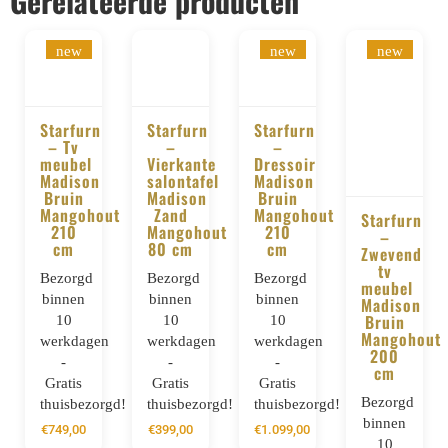
Gerelateerde producten
new
new
new
Starfurn
Starfurn
Starfurn
– Tv
–
–
BESTELLEN
BESTELLEN
BESTELLEN
meubel
Vierkante
Dressoir
Madison
salontafel
Madison
Bruin
Madison
Bruin
Mangohout
Zand
Mangohout
Starfurn
210
Mangohout
210
–
cm
80 cm
cm
BESTELLE
Zwevend
tv
Bezorgd
Bezorgd
Bezorgd
meubel
binnen
binnen
binnen
Madison
Bruin
10
10
10
Mangohout
werkdagen
werkdagen
werkdagen
200
-
-
-
cm
Gratis
Gratis
Gratis
Bezorgd
thuisbezorgd!
thuisbezorgd!
thuisbezorgd!
binnen
€
749,00
€
399,00
€
1.099,00
10