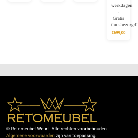
werkdagen
-
Gratis
thuisbezorgd!
€
699,00
© Retomeubel Weurt. Alle rechten voorbehouden.
Algemene voorwaarden
zijn van toepassing.