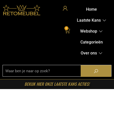
Home
Laatste Kans
0
Webshop
Categorieën
Over ons
BEKIJK HIER ONZE LAATSTE KANS ACTIES!
Home
/
Shop
/
Kasten
/
Vakkenkasten
/ Starfurn –
Vakkenkast Madison XL Naturel Mangohout 135 cm