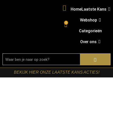
Home
Laatste Kans
Webshop
0
Categorieën
Over ons
BEKIJK HIER ONZE LAATSTE KANS ACTIES!
Home
/
Shop
/
Kasten
/
TV-meubels
/ Starfurn – Zwevend
tv meubel Madison Zwart Mangohout 280 cm