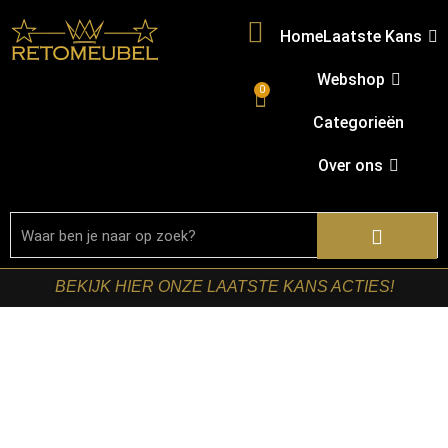
Home
Laatste Kans
Webshop
0
Categorieën
Over ons
BEKIJK HIER ONZE LAATSTE KANS ACTIES!
Home
/
Shop
/
Kasten
/
TV-meubels
/ Starfurn – Zwevend
tv meubel Madison Zwart Mangohout 200 cm