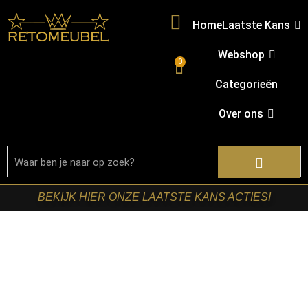
Home
Laatste Kans
Webshop
0
Categorieën
Over ons
BEKIJK HIER ONZE LAATSTE KANS ACTIES!
Home
/
Shop
/
Kasten
/
TV-meubels
/ Starfurn – Zwevend
tv meubel Ambiance Zand Mangohout 240 cm