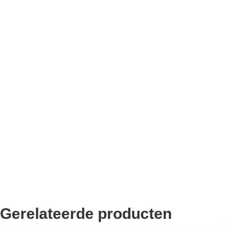
Bekend van TikTok
10.000+ volgers
Remco Verhoeven
Gerelateerde producten