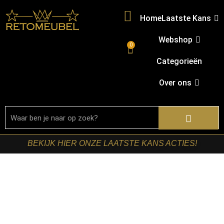
Home
Laatste Kans
Webshop
0
Categorieën
Over ons
BEKIJK HIER ONZE LAATSTE KANS ACTIES!
Home
/
Shop
/
Kasten
/
TV-meubels
/ Starfurn – Tv
meubel Solana Zand Mangohout 165 cm