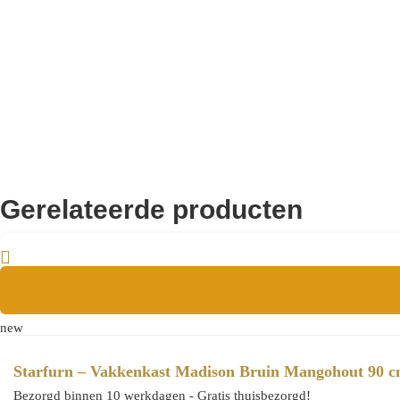
Aanvullende informatie
8721284603344
EAN
Gerelateerde producten
new
Starfurn – Vakkenkast Madison Bruin Mangohout 90 
Bezorgd binnen 10 werkdagen - Gratis thuisbezorgd!