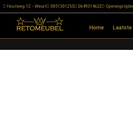
Houtweg 12 - Weurt
0851301255
0649314622
Openingstijde
Home
Laatste
Home
/
Shop
/
Kasten
/
TV-meubels
/ Starfurn – Tv meubel Sol