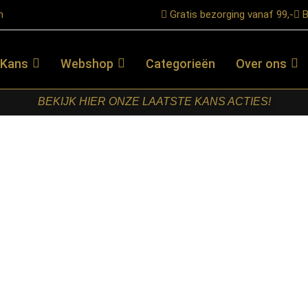
n
Gratis bezorging vanaf 99,-
B
 Kans
Webshop
Categorieën
Over ons
BEKIJK HIER ONZE LAATSTE KANS ACTIES!
ana Taupe Mangohout 165 cm
STARFURN –
TV MEUBEL
SOLANA
TAUPE
MANGOHOUT
165 CM