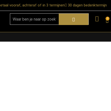
etaal vooraf, achteraf of in 3 termijnen
30 dagen bedenktermijn
0
★ Snelle bezorgservice door heel
Nederland
★ Verzendkosten: €12,95 – gratis
vanaf €99,-
★ Retourneren mogelijk binnen 30
dagen na ontvangst
★ Bezorging uitsluitend tot de
begane grond
★ Afhalen mogelijk in onze