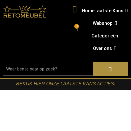
Home
Laatste Kans
Webshop
0
Categorieën
Over ons
BEKIJK HIER ONZE LAATSTE KANS ACTIES!
Home
/
Shop
/
Kasten
/
TV-meubels
/ Starfurn – Tv
meubel New York Zwart Mangohout 240 cm