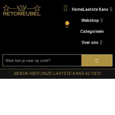
Home
Laatste Kans
Webshop
0
Categorieën
Over ons
BEKIJK HIER ONZE LAATSTE KANS ACTIES!
Home
/
Shop
/
Kasten
/
TV-meubels
/ Starfurn – Tv
meubel Excellent Taupe Mangohout 120 cm