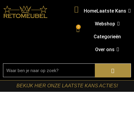
Home
Laatste Kans
Webshop
0
Categorieën
Over ons
BEKIJK HIER ONZE LAATSTE KANS ACTIES!
Home
/
Shop
/
Kasten
/
TV-meubels
/ Starfurn – Tv
meubel Dallas Naturel Mangohout 210 cm