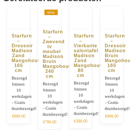
new
Starfurn
Starfurn
Starfurn
Starfurn
–
BESTELLEN
–
–
–
Zwevend
BESTELLEN
BESTELLEN
BESTELLE
Dressoir
Vierkante
Dressoir
tv
Madison
salontafel
Madison
meubel
Zand
Madison
Bruin
Madison
Mangohout
Zand
Mangohou
Bruin
165
Mangohout
165
Mangohout
cm
80
cm
240
cm
cm
Bezorgd
Bezorgd
Bezorgd
Bezorgd
binnen
binnen
binnen
binnen
10
10
10
10
werkdagen
werkdagen
werkdagen
werkdagen
- Gratis
- Gratis
- Gratis
- Gratis
thuisbezorgd!
thuisbezorgd!
thuisbezorgd!
thuisbezorgd!
€
899,00
€
899,00
€
399,00
€
799,00