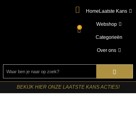
Home
Laatste Kans
Webshop
0
Categorieën
Over ons
BEKIJK HIER ONZE LAATSTE KANS ACTIES!
Home
/
Shop
/
Kasten
/
TV-meubels
/ Starfurn – Tv meubel
Dallas Bruin Mangohout 165 cm