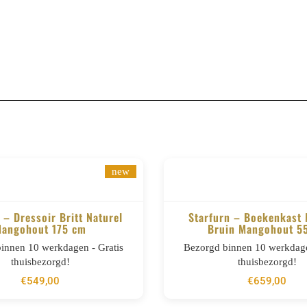
new
 – Dressoir Britt Naturel
Starfurn – Boekenkast
angohout 175 cm
Bruin Mangohout 5
BESTELLEN
BESTELLEN
innen 10 werkdagen - Gratis
Bezorgd binnen 10 werkdage
thuisbezorgd!
thuisbezorgd!
€
549,00
€
659,00