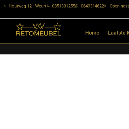
Houtweg 12 - Weurt
0851301255
0649314622
Openingst
Home
Laatste 
Home
/
Shop
/
Kasten
/
TV-meubels
/ Starfurn – Tv meubel Dak