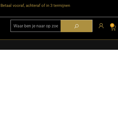
Betaal vooraf, achteraf of in 3 termijnen
0
★ Snelle bezorgservice door heel
Nederland
★ Verzendkosten: €12,95 – gratis
vanaf €99,-
★ Retourneren mogelijk binnen 30
dagen na ontvangst
★ Bezorging uitsluitend tot de
begane grond