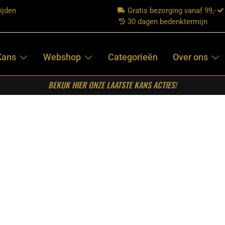
ijden
Gratis bezorging vanaf 99,-
30 dagen bedenktermijn
Kans
Webshop
Categorieën
Over ons
BEKIJK HIER ONZE LAATSTE KANS ACTIES!
ota Naturel Mangohout 240 cm
STARFURN – TV
MEUBEL DAKOTA
NATUREL
MANGOHOUT
240 CM