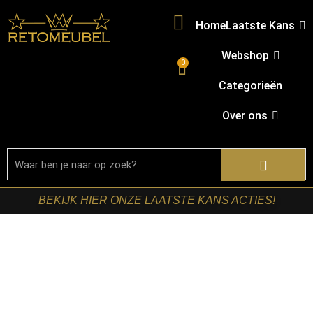
Home
Laatste Kans
Webshop
0
Categorieën
Over ons
BEKIJK HIER ONZE LAATSTE KANS ACTIES!
Home
/
Shop
/
Kasten
/
TV-meubels
/ Starfurn – Tv
meubel Brandy Zwart Mangohout 120 cm