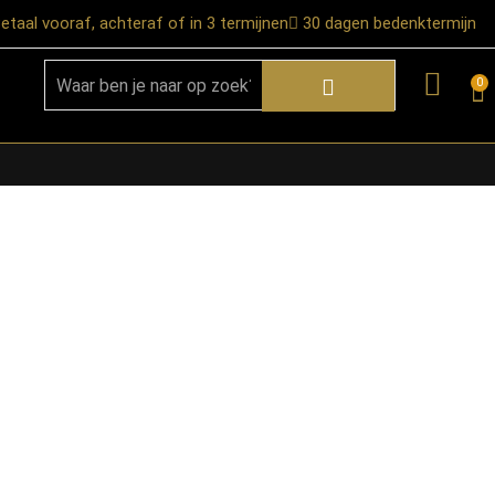
etaal vooraf, achteraf of in 3 termijnen
30 dagen bedenktermijn
0
★ Snelle bezorgservice door heel
Nederland
★ Verzendkosten: €12,95 – gratis
vanaf €99,-
★ Retourneren mogelijk binnen 30
dagen na ontvangst
★ Bezorging uitsluitend tot de
begane grond
★ Afhalen mogelijk in onze