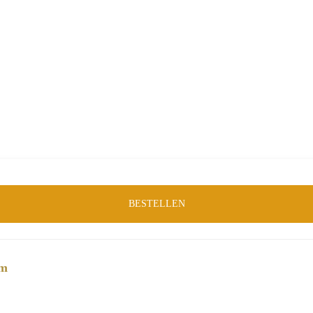
Merk:
Starfurn
Product-ID:
58083
BESTELLEN
cm