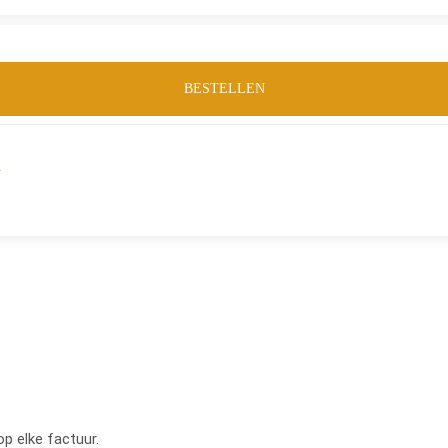
BESTELLEN
m
op elke factuur.