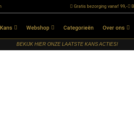
n
Gratis bezorging vanaf 99,-
B
 Kans
Webshop
Categorieën
Over ons
BEKIJK HIER ONZE LAATSTE KANS ACTIES!
 Naturel Mangohout 210 cm
STARFURN –
DRESSOIR
MADISON
NATUREL
MANGOHOUT
210 CM