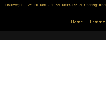
Houtweg 12 - Weurt
0851301255
0649314622
Openingstijde
Home
Laatste
Home
/
Shop
/
Kasten
/
Dressoirs
/ Starfurn – Dressoir Madison