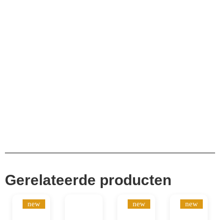
10.000+ volgers
Remco Verhoeven
Gerelateerde producten
new
new
new