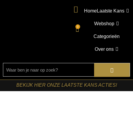
Home
Laatste Kans
Webshop
0
Categorieën
Over ons
BEKIJK HIER ONZE LAATSTE KANS ACTIES!
Home
/
Shop
/
Kasten
/
Dressoirs
/ Starfurn – Dressoir
Dallas Naturel Mangohout 210 cm