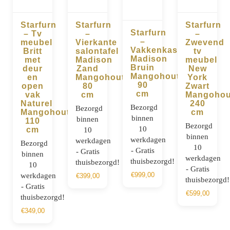
Starfurn
Starfurn
Starfurn
Starfurn
– Tv
–
–
BESTELLEN
BESTELLEN
BESTELLE
–
meubel
Vierkante
Zwevend
BESTELLEN
Vakkenkast
Britt
salontafel
tv
Madison
met
Madison
meubel
Bruin
deur
Zand
New
Mangohout
en
Mangohout
York
90
open
80
Zwart
cm
vak
cm
Mangohou
Naturel
240
Bezorgd
Bezorgd
Mangohout
cm
binnen
binnen
110
Bezorgd
10
cm
10
binnen
werkdagen
werkdagen
Bezorgd
10
- Gratis
- Gratis
binnen
werkdagen
thuisbezorgd!
thuisbezorgd!
10
- Gratis
€
999,00
werkdagen
€
399,00
thuisbezorgd!
- Gratis
€
599,00
thuisbezorgd!
€
349,00