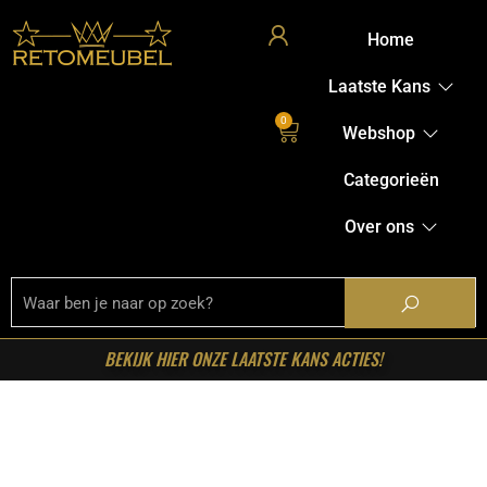
Home
Laatste Kans
0
Webshop
Categorieën
Over ons
BEKIJK HIER ONZE LAATSTE KANS ACTIES!
Home
/
Shop
/
Kasten
/
Dressoirs
/ Starfurn – Dressoir
Dallas Bruin Mangohout 210 cm