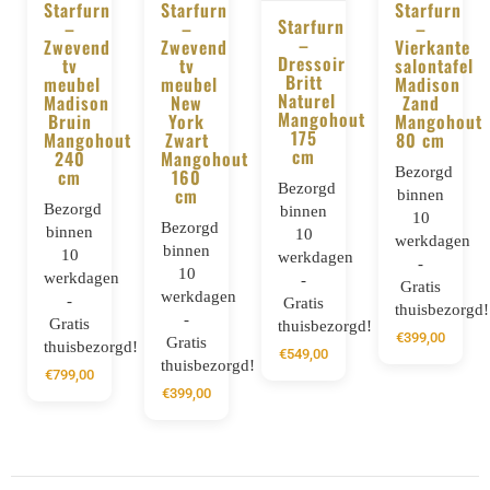
Starfurn
Starfurn
Starfurn
Starfurn
–
–
–
BESTELLEN
BESTELLEN
–
BESTELLE
Zwevend
Zwevend
Vierkante
BESTELLEN
Dressoir
tv
tv
salontafel
Britt
meubel
meubel
Madison
Naturel
Madison
New
Zand
Mangohout
Bruin
York
Mangohout
175
Mangohout
Zwart
80 cm
cm
240
Mangohout
Bezorgd
cm
160
Bezorgd
cm
binnen
Bezorgd
binnen
10
Bezorgd
binnen
10
werkdagen
binnen
10
werkdagen
-
10
werkdagen
-
Gratis
werkdagen
-
Gratis
thuisbezorgd!
-
Gratis
thuisbezorgd!
€
399,00
Gratis
thuisbezorgd!
€
549,00
thuisbezorgd!
€
799,00
€
399,00