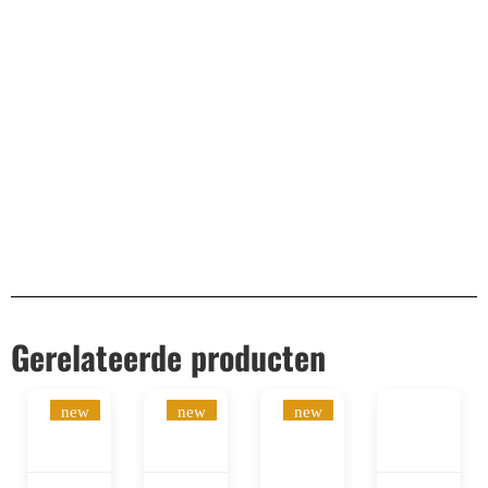
10.000+ volgers
Remco Verhoeven
Gerelateerde producten
new
new
new