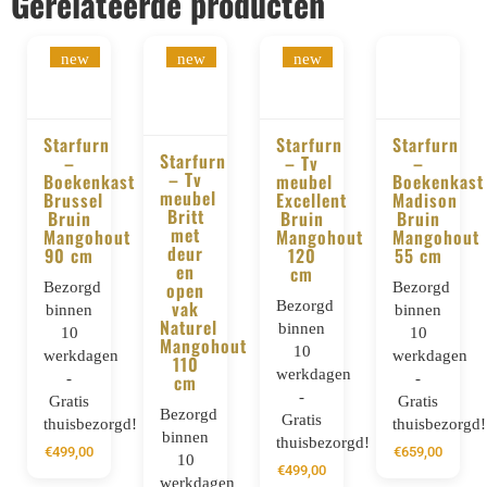
Gerelateerde producten
new
new
new
Starfurn
Starfurn
Starfurn
Starfurn
–
– Tv
–
BESTELLEN
– Tv
BESTELLEN
BESTELLE
Boekenkast
meubel
Boekenkast
BESTELLEN
meubel
Brussel
Excellent
Madison
Britt
Bruin
Bruin
Bruin
met
Mangohout
Mangohout
Mangohout
deur
90 cm
120
55 cm
en
cm
Bezorgd
open
Bezorgd
vak
Bezorgd
binnen
binnen
Naturel
binnen
10
10
Mangohout
10
werkdagen
werkdagen
110
werkdagen
-
-
cm
-
Gratis
Gratis
Bezorgd
Gratis
thuisbezorgd!
thuisbezorgd!
binnen
thuisbezorgd!
€
499,00
€
659,00
10
€
499,00
werkdagen