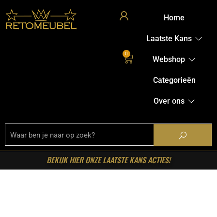
Home
Laatste Kans
0
Webshop
Categorieën
Over ons
BEKIJK HIER ONZE LAATSTE KANS ACTIES!
Home
/
Shop
/
Kasten
/
Dressoirs
/ Starfurn – Dressoir
Dakota Naturel Mangohout 210 cm