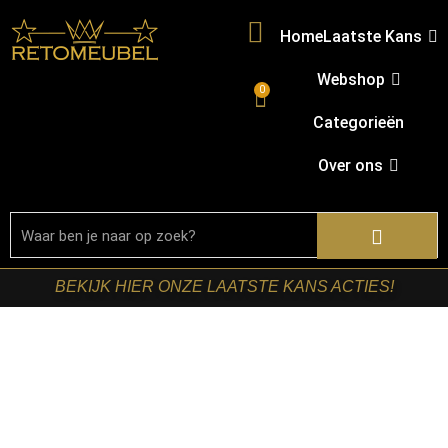
Home
Laatste Kans
Webshop
0
Categorieën
Over ons
BEKIJK HIER ONZE LAATSTE KANS ACTIES!
Home
/
Shop
/
Kasten
/
Dressoirs
/ Starfurn – Dressoir
Dakota Naturel Mangohout 165 cm