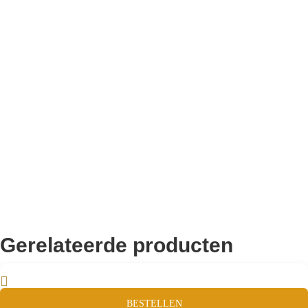
Bekend van TikTok
10.000+ volgers
Remco Verhoeven
Gerelateerde producten
BESTELLEN