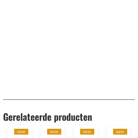
Bekend van TikTok
10.000+ volgers
Remco Verhoeven
Gerelateerde producten
new
new
new
new