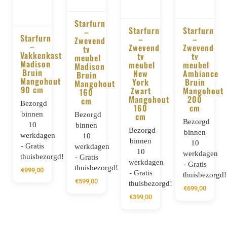
Starfurn
Starfurn
Starfurn
–
Starfurn
–
–
BESTELLEN
Zwevend
–
BESTELLEN
BESTELLE
Zwevend
Zwevend
tv
BESTELLEN
Vakkenkast
tv
tv
meubel
Madison
meubel
meubel
Madison
Bruin
New
Ambiance
Bruin
Mangohout
York
Bruin
Mangohout
90 cm
Zwart
Mangohout
160
Mangohout
200
cm
Bezorgd
160
cm
binnen
Bezorgd
cm
Bezorgd
10
binnen
Bezorgd
binnen
werkdagen
10
binnen
10
- Gratis
werkdagen
10
werkdagen
thuisbezorgd!
- Gratis
werkdagen
- Gratis
thuisbezorgd!
€
999,00
- Gratis
thuisbezorgd!
€
599,00
thuisbezorgd!
€
699,00
€
399,00