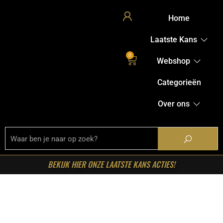
Home
Laatste Kans
0
Webshop
Categorieën
Over ons
BEKIJK HIER ONZE LAATSTE KANS ACTIES!
Home
/
Shop
/
Kasten
/
Dressoirs
/ Starfurn – Dressoir
Brussel Zand Mangohout 150 cm