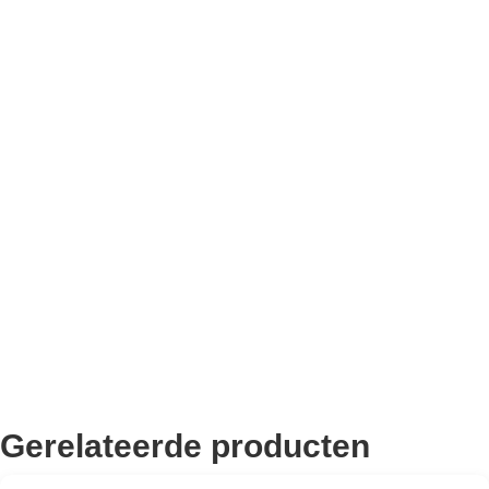
Bekend van TikTok
10.000+ volgers
Remco Verhoeven
Gerelateerde producten