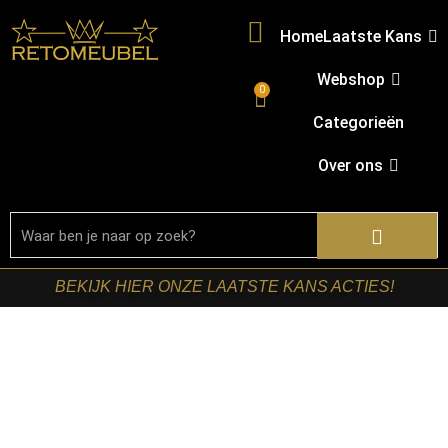
Home
Laatste Kans
Webshop
0
Categorieën
Over ons
BEKIJK HIER ONZE LAATSTE KANS ACTIES!
Home
/
Shop
/
Kasten
/
Boekenkasten
/ Starfurn –
Boekenkast Finn Mangohout Bruin 180 cm