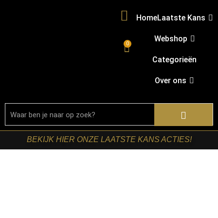
Home
Laatste Kans
Webshop
0
Categorieën
Over ons
BEKIJK HIER ONZE LAATSTE KANS ACTIES!
Home
/
Shop
/
Kasten
/
Boekenkasten
/ Starfurn –
Boekenkast Dallas Naturel Mangohout 55 cm