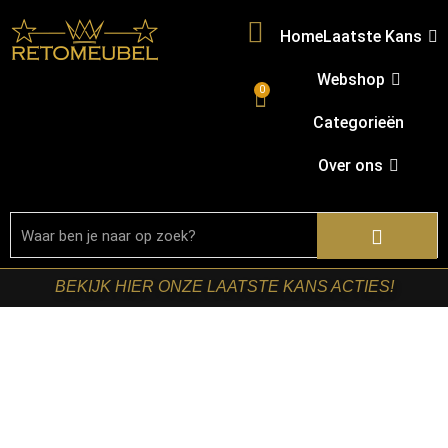
Home
Laatste Kans
Webshop
0
Categorieën
Over ons
BEKIJK HIER ONZE LAATSTE KANS ACTIES!
Home
/
Shop
/
Fauteuils
/ LABEL51- Fauteuil Verdal –
Antraciet – Velvet – Excl. Hocker