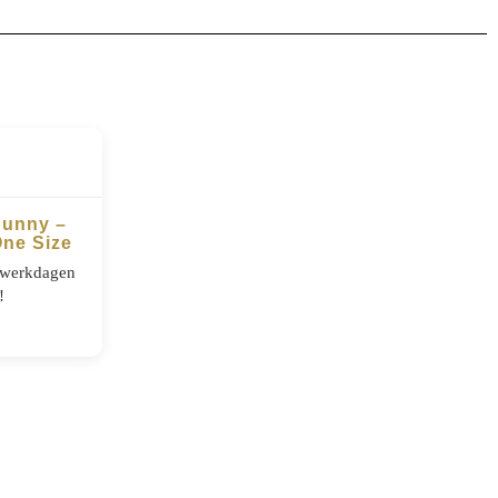
Bunny –
ne Size
5 werkdagen
!