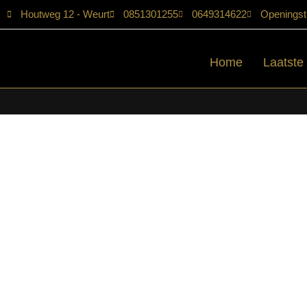
Houtweg 12 - Weurt
0851301255
0649314622
Openingst
Home
Laatste
Home
/
Shop
/
Fauteuils
/ LABEL51- Fauteuil Chill Zone – Naturel 