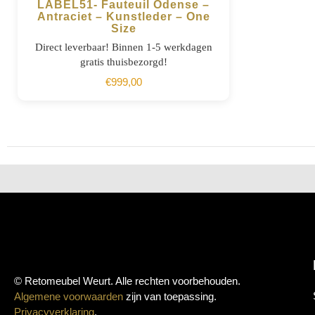
LABEL51- Fauteuil Odense –
Antraciet – Kunstleder – One
Size
BESTELLEN
Direct leverbaar! Binnen 1-5 werkdagen
gratis thuisbezorgd!
€
999,00
© Retomeubel Weurt. Alle rechten voorbehouden.
Algemene voorwaarden
zijn van toepassing.
Privacyverklaring
.