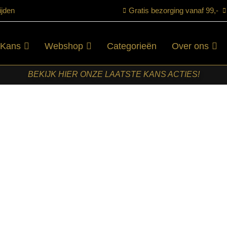
ijden
Gratis bezorging vanaf 99,-
 Kans
Webshop
Categorieën
Over ons
BEKIJK HIER ONZE LAATSTE KANS ACTIES!
– Boucle – One Size
LABEL51-
FAUTEUIL
CHILL ZONE
– NATUREL –
BOUCLE –
ONE SIZE