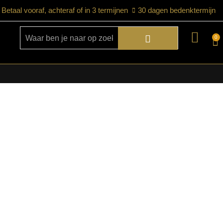
Betaal vooraf, achteraf of in 3 termijnen
30 dagen bedenktermijn
0
★ Snelle bezorgservice door heel
Nederland
★ Verzendkosten: €12,95 – gratis
vanaf €99,-
★ Retourneren mogelijk binnen 30
dagen na ontvangst
★ Bezorging uitsluitend tot de begane
grond
★ Afhalen mogelijk in onze showroom