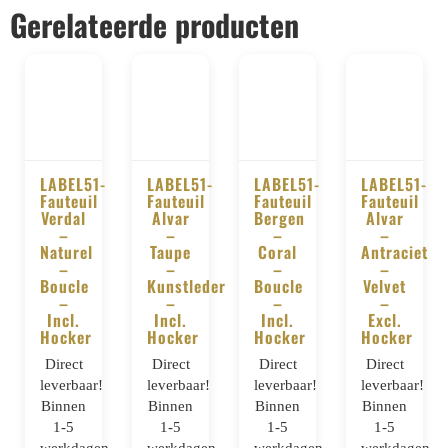
Gerelateerde producten
LABEL51-
LABEL51-
LABEL51-
LABEL51-
Fauteuil
Fauteuil
Fauteuil
Fauteuil
BESTELLEN
BESTELLEN
BESTELLEN
BESTELLE
Verdal
Alvar
Bergen
Alvar
–
–
–
–
Naturel
Taupe
Coral
Antraciet
–
–
–
–
Boucle
Kunstleder
Boucle
Velvet
–
–
–
–
Incl.
Incl.
Incl.
Excl.
Hocker
Hocker
Hocker
Hocker
Direct
Direct
Direct
Direct
leverbaar!
leverbaar!
leverbaar!
leverbaar!
Binnen
Binnen
Binnen
Binnen
1-5
1-5
1-5
1-5