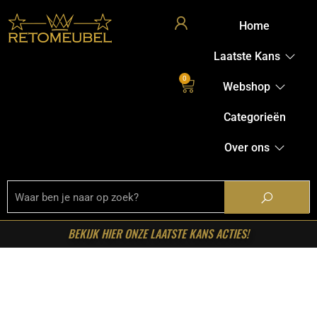
Home
Laatste Kans
0
Webshop
Categorieën
Over ons
BEKIJK HIER ONZE LAATSTE KANS ACTIES!
Home
/
Shop
/
Fauteuils
/ LABEL51- Fauteuil Calix –
Naturel – Boucle – One Size