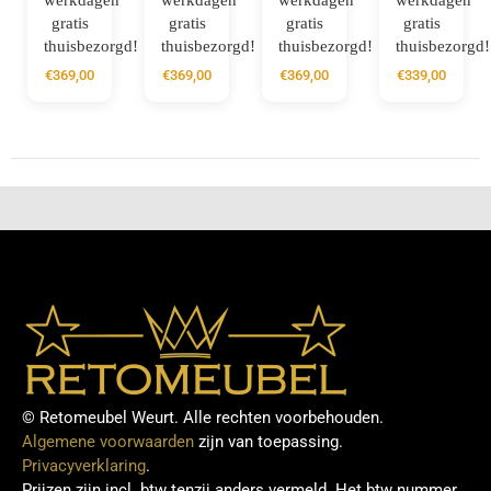
werkdagen
werkdagen
werkdagen
werkdagen
gratis
gratis
gratis
gratis
thuisbezorgd!
thuisbezorgd!
thuisbezorgd!
thuisbezorgd!
€
369,00
€
369,00
€
369,00
€
339,00
© Retomeubel Weurt. Alle rechten voorbehouden.
Algemene voorwaarden
zijn van toepassing.
Privacyverklaring
.
Prijzen zijn incl. btw tenzij anders vermeld. Het btw nummer