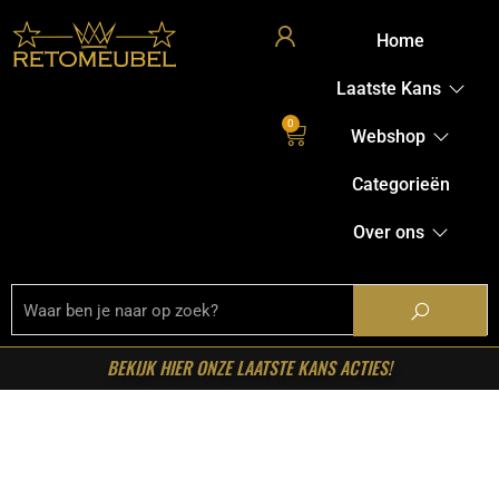
Home
Laatste Kans
0
Webshop
Categorieën
Over ons
BEKIJK HIER ONZE LAATSTE KANS ACTIES!
Welkom in onze shop!