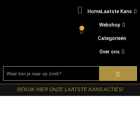
Home
Laatste Kans
Webshop
0
Categorieën
Over ons
BEKIJK HIER ONZE LAATSTE KANS ACTIES!
Home
/
Shop
/
Accessoires
/
Vloerkleden
/ LABEL51-
Vloerkleden Wolly – Grijs – Wol – 160×230 cm