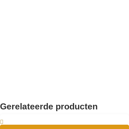
Bekend van TikTok
10.000+ volgers
Remco Verhoeven
Gerelateerde producten